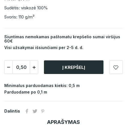
Sudėtis: viskozė 100%
Svoris: 110 g/m²
Siuntimas nemokamas paštomatu krepšelio sumai viršijus
60€
Visi užsakymai išsiunčiami per 2-5 d. d.
Į KREPŠELĮ
Minimalus parduodamas kiekis: 0,5 m
Parduodame po 0,1 m
Dalintis
APRAŠYMAS