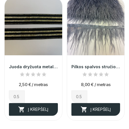
Juoda dryžuota metalizuota guma 3cm 004661
Pilkos spalvos stručio plunksnų juosta 013731
2,50 €
/ metras
8,00 €
/ metras


Į KREPŠELĮ
Į KREPŠELĮ