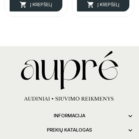


Į KREPŠELĮ
Į KREPŠELĮ

INFORMACIJA

PREKIŲ KATALOGAS