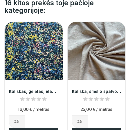
16 kitos prekės toje pačioje
kategorijoje:
Itališkas, gėlėtas, elastingas šifonas
Itališka, smėlio spalvos vasarinė medvilnė su...
16,00 €
/ metras
25,00 €
/ metras