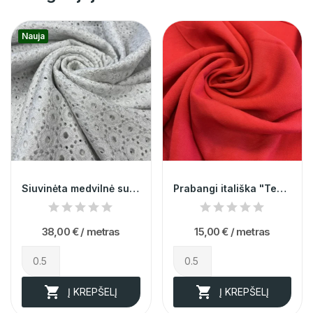
Nauja
Siuvinėta medvilnė su liurexu 012508
Prabangi itališka "Tencel" viskozė raudonos...
38,00 €
/ metras
15,00 €
/ metras


Į KREPŠELĮ
Į KREPŠELĮ