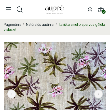
0
Pagrindinis
Natūralūs audiniai
Itališka smėlio spalvos gėlėta
viskozė