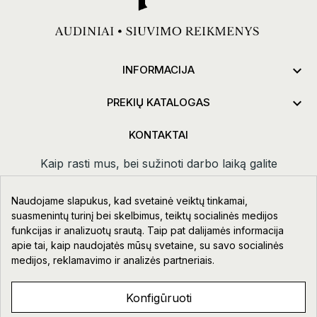

INFORMACIJA

PREKIŲ KATALOGAS
KONTAKTAI
Kaip rasti mus, bei sužinoti darbo laiką galite
paspaudus
kontaktai.
Naudojame slapukus, kad svetainė veiktų tinkamai,
Taikos pr. 111-109, Klaipėda
suasmenintų turinį bei skelbimus, teiktų socialinės medijos
funkcijas ir analizuotų srautą. Taip pat dalijamės informacija
+370 678 02418
apie tai, kaip naudojatės mūsų svetaine, su savo socialinės
info@aupre.lt
medijos, reklamavimo ir analizės partneriais.
Facebook
Konfigūruoti