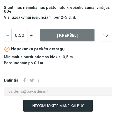
Siuntimas nemokamas paštomatu krepšelio sumai viršijus
60€
Visi užsakymai išsiunčiami per 2-5 d. d.
Į KREPŠELĮ

Nepakanka prekės atsargų
Minimalus parduodamas kiekis: 0,5 m
Parduodame po 0,1 m
Dalintis
INFORMUOKITE MANE KAI BUS