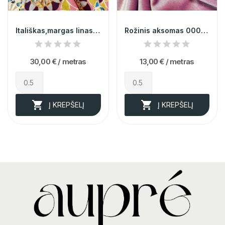
Itališkas,margas linas 014059
Rožinis aksomas 000578
30,00 €
/ metras
13,00 €
/ metras


Į KREPŠELĮ
Į KREPŠELĮ