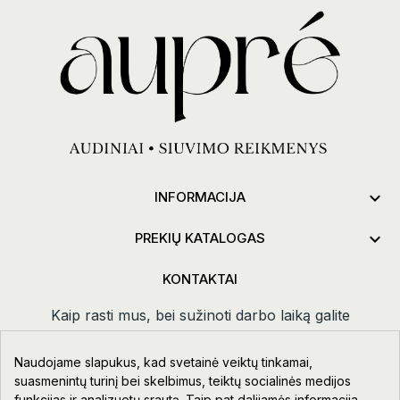

INFORMACIJA

PREKIŲ KATALOGAS
KONTAKTAI
Kaip rasti mus, bei sužinoti darbo laiką galite
paspaudus
kontaktai.
Naudojame slapukus, kad svetainė veiktų tinkamai,
Taikos pr. 111-109, Klaipėda
suasmenintų turinį bei skelbimus, teiktų socialinės medijos
funkcijas ir analizuotų srautą. Taip pat dalijamės informacija