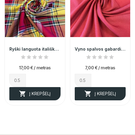
Ryški languota itališka viskozė 012986
Vyno spalvos gabardinas
17,00 €
/ metras
7,00 €
/ metras


Į KREPŠELĮ
Į KREPŠELĮ