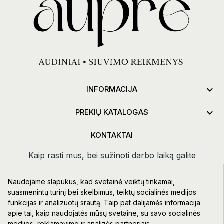

INFORMACIJA

PREKIŲ KATALOGAS
KONTAKTAI
Kaip rasti mus, bei sužinoti darbo laiką galite
paspaudus
kontaktai.
Naudojame slapukus, kad svetainė veiktų tinkamai,
Taikos pr. 111-109, Klaipėda
suasmenintų turinį bei skelbimus, teiktų socialinės medijos
funkcijas ir analizuotų srautą. Taip pat dalijamės informacija
+370 678 02418
apie tai, kaip naudojatės mūsų svetaine, su savo socialinės
info@aupre.lt
medijos, reklamavimo ir analizės partneriais.