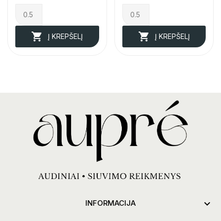


Į KREPŠELĮ
Į KREPŠELĮ

INFORMACIJA