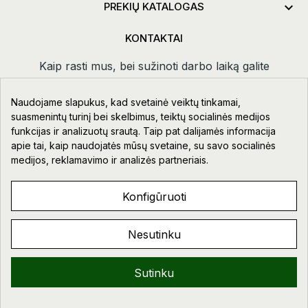

PREKIŲ KATALOGAS
KONTAKTAI
Kaip rasti mus, bei sužinoti darbo laiką galite
paspaudus
kontaktai.
Naudojame slapukus, kad svetainė veiktų tinkamai,
Taikos pr. 111-109, Klaipėda
suasmenintų turinį bei skelbimus, teiktų socialinės medijos
funkcijas ir analizuotų srautą. Taip pat dalijamės informacija
+370 678 02418
apie tai, kaip naudojatės mūsų svetaine, su savo socialinės
info@aupre.lt
medijos, reklamavimo ir analizės partneriais.
Facebook
Konfigūruoti
Nesutinku
AUPRE.LT © 2023 - 2026. VISOS TEISĖS SAUGOMOS.
Sveiki!
Sutinku
0
0