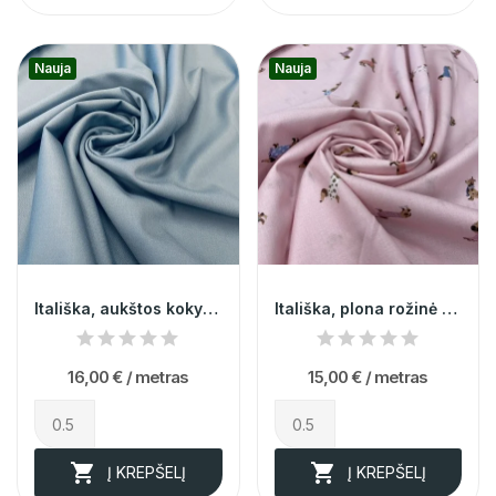
Nauja
Nauja
Itališka, aukštos kokybes pilkai žydra...
Itališka, plona rožinė medvilnė su šuniukais...
16,00 €
/ metras
15,00 €
/ metras


Į KREPŠELĮ
Į KREPŠELĮ