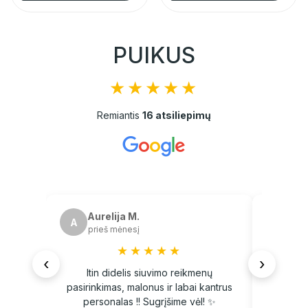
PUIKUS
★★★★★
Remiantis
16 atsiliepimų
Aurelija M.
Eu
A
E
prieš mėnesį
pri
★★★★★
‹
›
Itin didelis siuvimo reikmenų
Did
pasirinkimas, malonus ir labai kantrus
personalas !! Sugrįšime vėl! ✨️