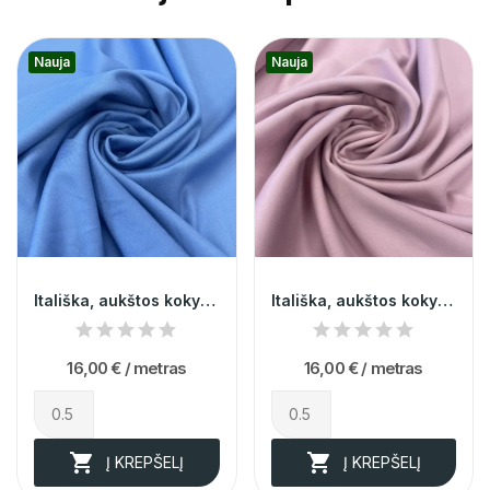
Nauja
Nauja
Itališka, aukštos kokybes žydra kostiumine...
Itališka, aukštos kokybes rožinė kostiuminė...
16,00 €
/ metras
16,00 €
/ metras


Į KREPŠELĮ
Į KREPŠELĮ