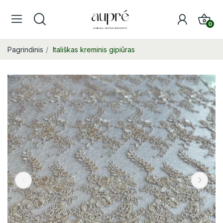
0
Pagrindinis
Itališkas kreminis gipiūras