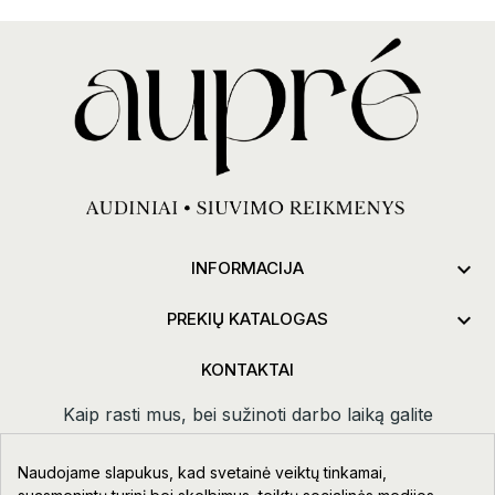

INFORMACIJA

PREKIŲ KATALOGAS
KONTAKTAI
Kaip rasti mus, bei sužinoti darbo laiką galite
paspaudus
kontaktai.
Naudojame slapukus, kad svetainė veiktų tinkamai,
Taikos pr. 111-109, Klaipėda