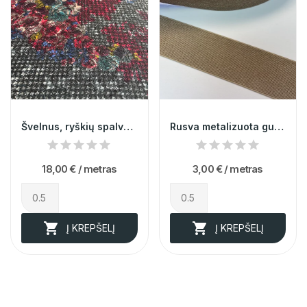
Švelnus, ryškių spalvų žakardas 006327
Rusva metalizuota guma 5cm 013415
18,00 €
/ metras
3,00 €
/ metras


Į KREPŠELĮ
Į KREPŠELĮ