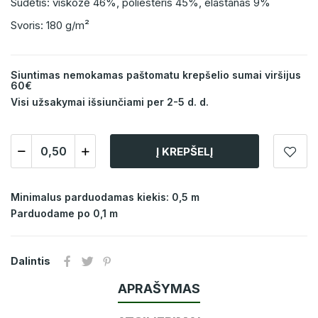
Sudėtis: viskozė 46%, poliesteris 45%, elastanas 9%
Svoris: 180 g/m²
Siuntimas nemokamas paštomatu krepšelio sumai viršijus
60€
Visi užsakymai išsiunčiami per 2-5 d. d.
Į KREPŠELĮ
Minimalus parduodamas kiekis: 0,5 m
Parduodame po 0,1 m
Dalintis
APRAŠYMAS