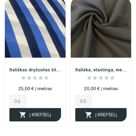
Itališkas dryžuotas šilkas (likutis 0,8m)
Itališka, elastinga, melsvai pikos spalvos...
25,00 €
/ metras
20,00 €
/ metras


Į KREPŠELĮ
Į KREPŠELĮ