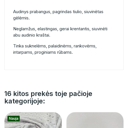
Audinys prabangus, pagrindas tiulio, siuvinėtas
gėlėmis.
Neglamžus, elastingas, gerai krentantis, siuvinėti
abu audinio kraštai.
Tinka suknelėms, palaidinėms, rankovėms,
intarpams, proginiams rūbams.
16 kitos prekės toje pačioje
kategorijoje:
Nauja