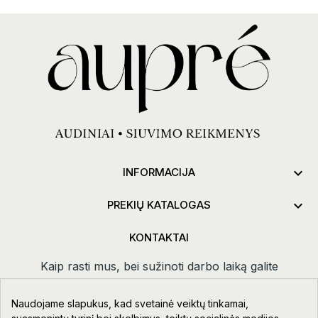

INFORMACIJA

PREKIŲ KATALOGAS
KONTAKTAI
Kaip rasti mus, bei sužinoti darbo laiką galite
paspaudus
kontaktai.
Naudojame slapukus, kad svetainė veiktų tinkamai,
Taikos pr. 111-109, Klaipėda