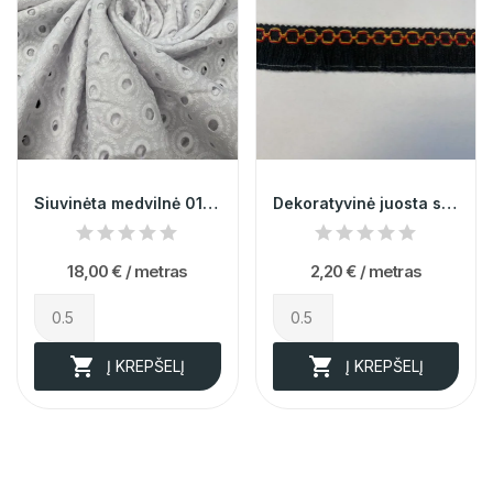
Siuvinėta medvilnė 012511
Dekoratyvinė juosta su kutais 2,5cm 007739
18,00 €
/ metras
2,20 €
/ metras


Į KREPŠELĮ
Į KREPŠELĮ