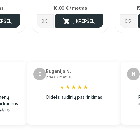
as
16,00 €
/ metras
1

EPŠELĮ
Į KREPŠELĮ
Eugenija N.
E
N
prieš 2 metus
★★★★★
kmenų
Didelis audinių pasirinkimas
ai kantrus
a
ėl! ✨️