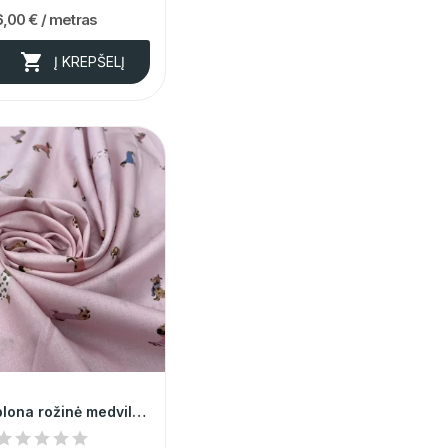
6,00 €
/ metras

Į KREPŠELĮ
Itališka, plona rožinė medvilnė su šuniukais...