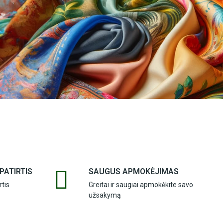
PATIRTIS
SAUGUS APMOKĖJIMAS
tis
Greitai ir saugiai apmokėkite savo
užsakymą