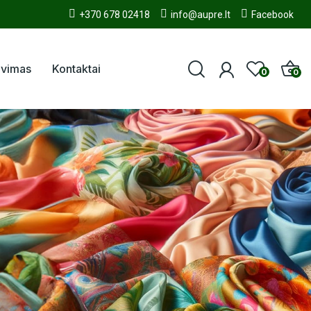
+370 678 02418
info@aupre.lt
Facebook
avimas
Kontaktai
0
0