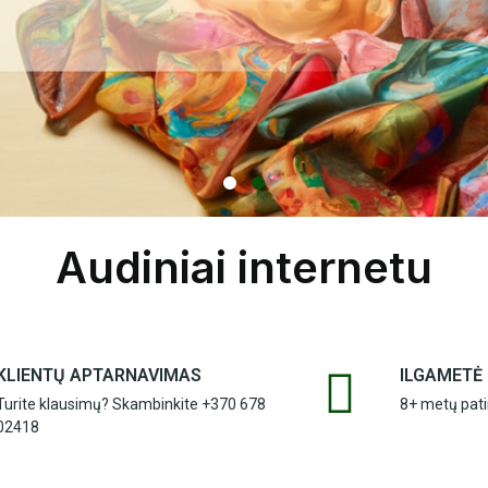
Audiniai internetu
KLIENTŲ APTARNAVIMAS
ILGAMETĖ 
Turite klausimų? Skambinkite
+370 678
8+ metų patir
02418