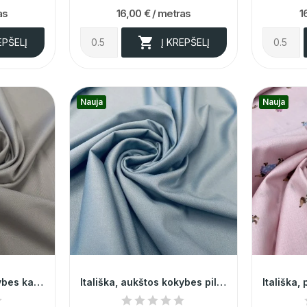
as
16,00 €
/ metras
1

EPŠELĮ
Į KREPŠELĮ
Nauja
Nauja
Itališka, aukštos kokybes kakava su pienu...
Itališka, aukštos kokybes pilkai žydra...