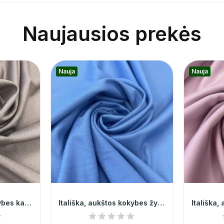
Naujausios prekės
Nauja
Nauja
Itališka, aukštos kokybes kakava kostiumine...
Itališka, aukštos kokybes žydra kostiumine...