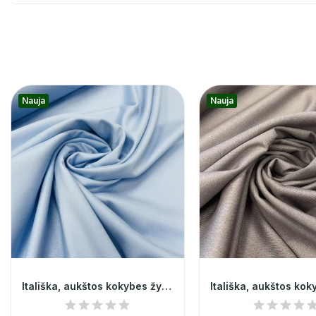
Nauja
Nauja
Itališka, aukštos kokybes žydra kostiumine...