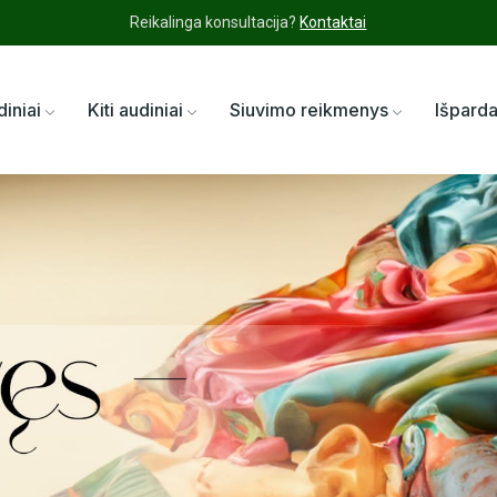
Reikalinga konsultacija?
Kontaktai
diniai
Kiti audiniai
Siuvimo reikmenys
Išpard