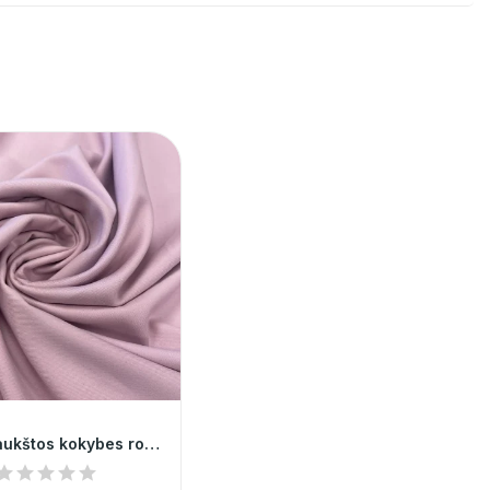
Itališka, aukštos kokybes rožinė kostiuminė...