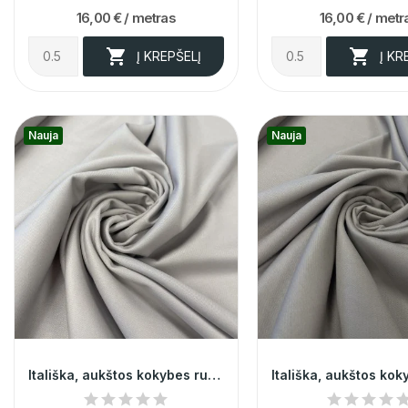
16,00 €
/ metras
16,00 €
/ metr


Į KREPŠELĮ
Į KR
Nauja
Nauja
Itališka, aukštos kokybes rusva kostiumine...