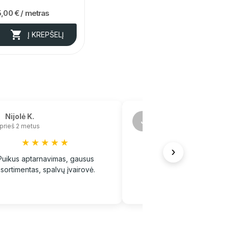
5,00 €
/ metras

Į KREPŠELĮ
Nijolė K.
Jekaterina K.
J
prieš 2 metus
prieš 3 metus
★★★★★
★★★★★
›
Puikus aptarnavimas, gausus
Labai didelis pasirinkimas
sortimentas, spalvų įvairovė.
reikmenų, geras aptarn
rekomenduoju