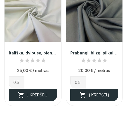
Itališka, dvipusė, pieno spalvos eko oda...
Prabangi, blizgi pilkai mėlyna itališka viskozė...
25,00 €
/ metras
20,00 €
/ metras


Į KREPŠELĮ
Į KREPŠELĮ