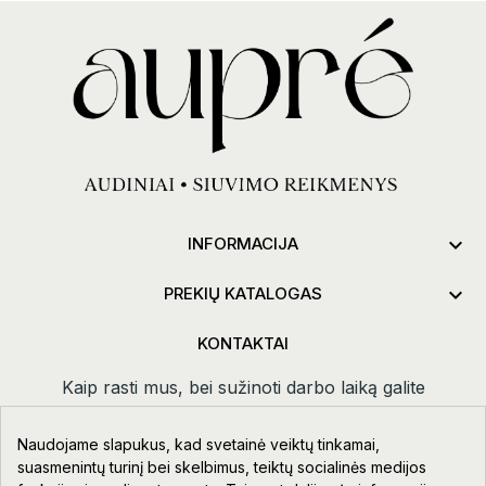

INFORMACIJA

PREKIŲ KATALOGAS
KONTAKTAI
Kaip rasti mus, bei sužinoti darbo laiką galite
paspaudus
kontaktai.
Naudojame slapukus, kad svetainė veiktų tinkamai,
Taikos pr. 111-109, Klaipėda
suasmenintų turinį bei skelbimus, teiktų socialinės medijos