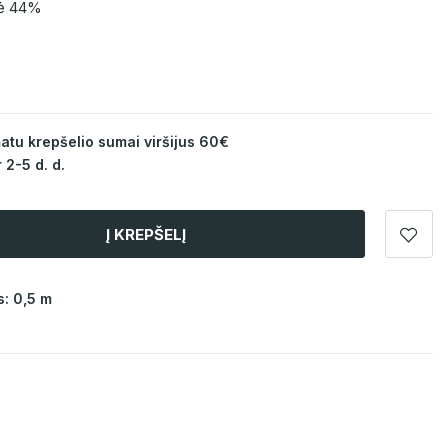
zė 44%
u krepšelio sumai viršijus 60€
 2-5 d. d.
Į KREPŠELĮ
: 0,5 m