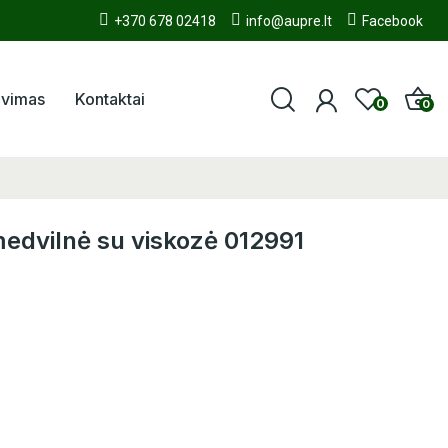
+370 678 02418
info@aupre.lt
Facebook
avimas
Kontaktai
0
0
medvilnė su viskozė 012991