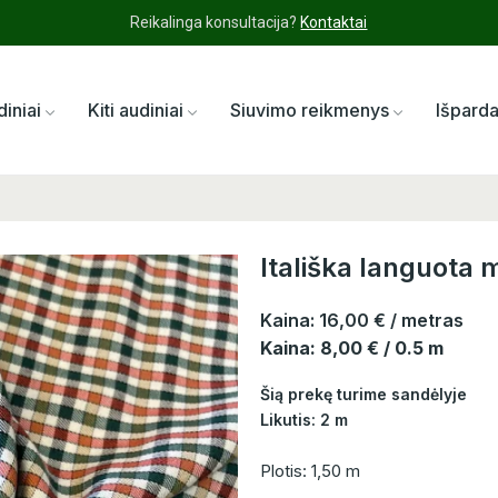
Reikalinga konsultacija?
Kontaktai
diniai
Kiti audiniai
Siuvimo reikmenys
Išpard
Itališka languota 
Kaina:
16,00 €
/ metras
Kaina: 8,00 € / 0.5 m
Šią prekę turime sandėlyje
Likutis: 2 m
Plotis: 1,50 m