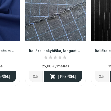
Itališka, aukštos kokybės mėlynos spalvos...
Itališka, kokybiška, languota vilna 009905
as
25,00 €
/ metras
1

EPŠELĮ
Į KREPŠELĮ