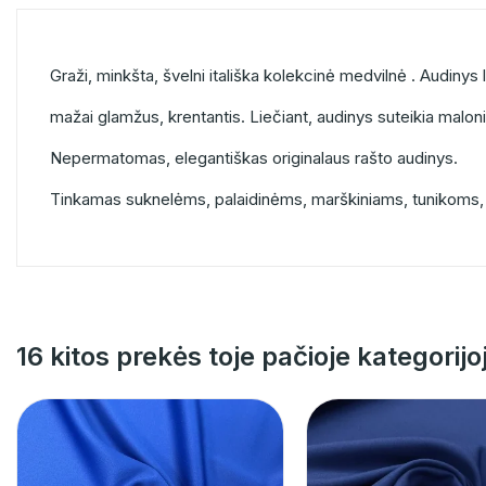
Graži, minkšta, švelni itališka kolekcinė medvilnė . Audiny
mažai glamžus, krentantis. Liečiant, audinys suteikia malon
Nepermatomas, elegantiškas originalaus rašto audinys.
Tinkamas suknelėms, palaidinėms, marškiniams, tunikoms,
16 kitos prekės toje pačioje kategorijo