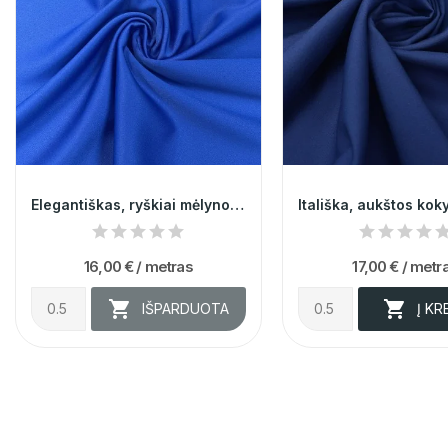
Elegantiškas, ryškiai mėlynos spalvos atlasas...
16,00 €
/ metras
17,00 €
/ metr


IŠPARDUOTA
Į KR