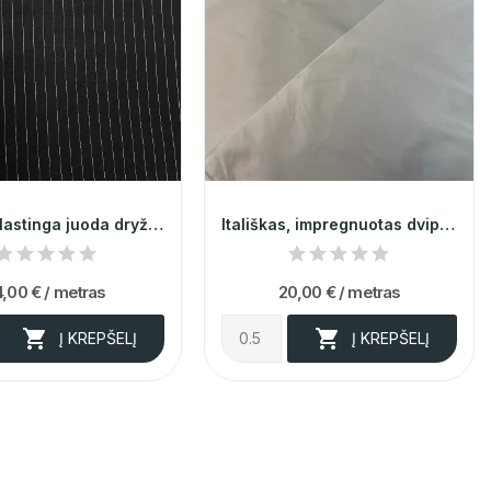
Itališka elastinga juoda dryžuota medvilnė
Itališkas, impregnuotas dvipusis lietpaltinis...
4,00 €
/ metras
20,00 €
/ metras


Į KREPŠELĮ
Į KREPŠELĮ