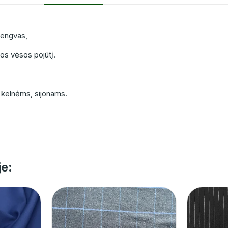
s lengvas,
ios vėsos pojūtį.
 kelnėms, sijonams.
je: