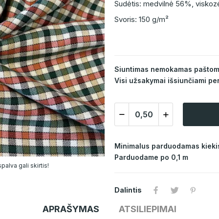
Sudėtis: medvilnė 56%, visko
Svoris: 150 g/m²
Siuntimas nemokamas paštomat
Visi užsakymai išsiunčiami per
Minimalus parduodamas kiekis
Parduodame po 0,1 m
alva gali skirtis!
Dalintis
APRAŠYMAS
ATSILIEPIMAI