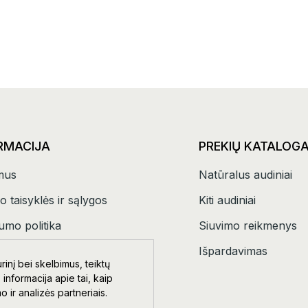
RMACIJA
PREKIŲ KATALOG
mus
Natūralus audiniai
o taisyklės ir sąlygos
Kiti audiniai
umo politika
Siuvimo reikmenys
tai
Išpardavimas
inį bei skelbimus, teiktų
 informacija apie tai, kaip
ir analizės partneriais.