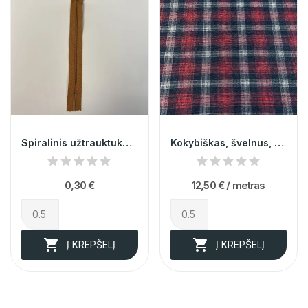
Spiralinis užtrauktukas nr.3 @11
Kokybiškas, švelnus, minkštas languotas...
0,30 €
12,50 €
/ metras


Į KREPŠELĮ
Į KREPŠELĮ