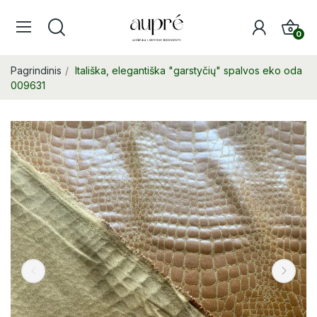
0
Pagrindinis
Itališka, elegantiška "garstyčių" spalvos eko oda
009631