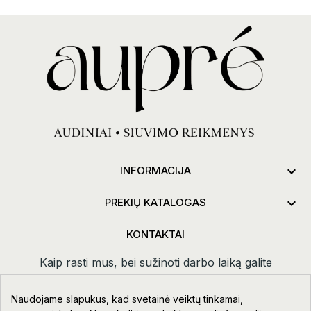

INFORMACIJA

PREKIŲ KATALOGAS
KONTAKTAI
Kaip rasti mus, bei sužinoti darbo laiką galite
paspaudus
kontaktai.
Naudojame slapukus, kad svetainė veiktų tinkamai,
Taikos pr. 111-109, Klaipėda