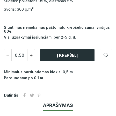
Sudėtis: poliesteris 95%, elastanas 5%
Svoris: 360 g/m²
Siuntimas nemokamas paštomatu krepšelio sumai viršijus
60€
Visi užsakymai išsiunčiami per 2-5 d. d.
Į KREPŠELĮ
Minimalus parduodamas kiekis: 0,5 m
Parduodame po 0,1 m
Dalintis
APRAŠYMAS