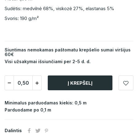
Sudėtis: medvilnė 68%, viskozė 27%, elastanas 5%
Svoris: 190 g/m²
Siuntimas nemokamas paštomatu krepšelio sumai viršijus
60€
Visi užsakymai išsiunčiami per 2-5 d. d.
Į KREPŠELĮ
Minimalus parduodamas kiekis: 0,5 m
Parduodame po 0,1 m
Dalintis