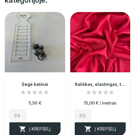
kategorijoje:
Segė katinai
Itališkas, elastingas, tamsios "avietės"...
5,50 €
15,00 €
/ metras


Į KREPŠELĮ
Į KREPŠELĮ