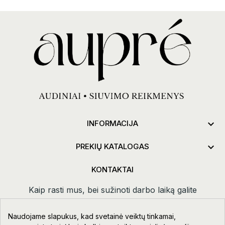

INFORMACIJA

PREKIŲ KATALOGAS
KONTAKTAI
Kaip rasti mus, bei sužinoti darbo laiką galite
paspaudus
kontaktai.
Naudojame slapukus, kad svetainė veiktų tinkamai,
Taikos pr. 111-109, Klaipėda