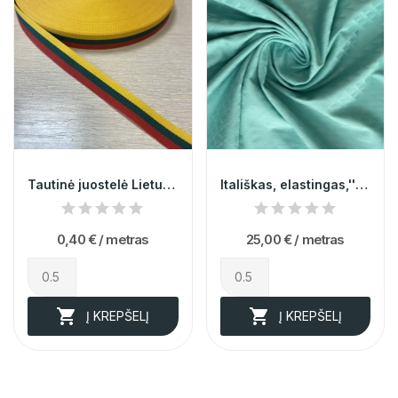
Tautinė juostelė Lietuvos veliava 1,5cm 013795
Itališkas, elastingas,''mėtos'' spalvos...
0,40 €
/ metras
25,00 €
/ metras


Į KREPŠELĮ
Į KREPŠELĮ