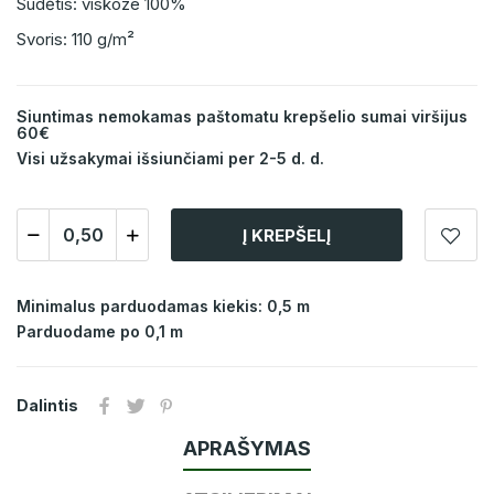
Sudėtis: viskoze 100%
Svoris: 110 g/m²
Siuntimas nemokamas paštomatu krepšelio sumai viršijus
60€
Visi užsakymai išsiunčiami per 2-5 d. d.
Į KREPŠELĮ
Minimalus parduodamas kiekis: 0,5 m
Parduodame po 0,1 m
Dalintis
APRAŠYMAS