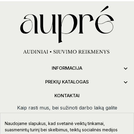

INFORMACIJA

PREKIŲ KATALOGAS
KONTAKTAI
Kaip rasti mus, bei sužinoti darbo laiką galite
paspaudus
kontaktai.
Naudojame slapukus, kad svetainė veiktų tinkamai,
Taikos pr. 111-109, Klaipėda
suasmenintų turinį bei skelbimus, teiktų socialinės medijos