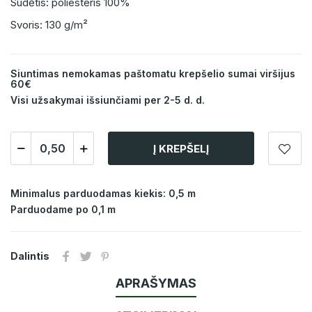
Sudėtis: poliesteris 100%
Svoris: 130 g/m²
Siuntimas nemokamas paštomatu krepšelio sumai viršijus
60€
Visi užsakymai išsiunčiami per 2-5 d. d.
Į KREPŠELĮ
Minimalus parduodamas kiekis: 0,5 m
Parduodame po 0,1 m
Dalintis
APRAŠYMAS