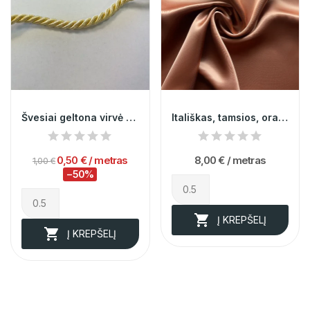
Švesiai geltona virvė 7mm 000090
Itališkas, tamsios, oranžinės spalvos...
0,50 €
/ metras
8,00 €
/ metras
1,00 €
−50%

Į KREPŠELĮ

Į KREPŠELĮ