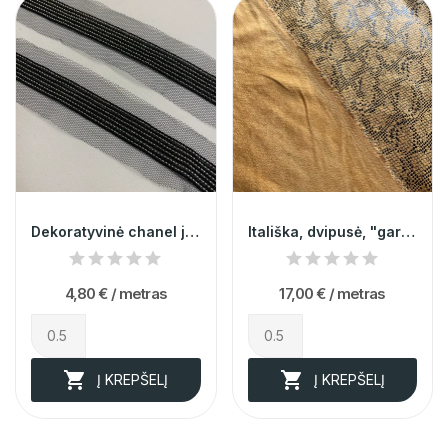
Dekoratyvinė chanel juostelė 007559
Itališka, dvipusė, "garstyčių" spalvos eko oda
4,80 €
/ metras
17,00 €
/ metras


Į KREPŠELĮ
Į KREPŠELĮ